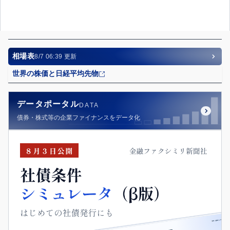
相場表
8/7 06:39
更新
世界の株価と日経平均先物
データポータル
DATA
債券・株式等の企業ファイナンスをデータ化