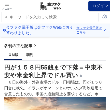
ログイン
メニュー
金ファク電子版は金ファクWebに切り
金ファク電子版は
✕
こちら
替わりました。
各刊の主な記事
ＧＭ版
朝刊
円が１５８円55銭まで下落＝中東不
安や米金利上昇でドル買い
６日の海外・外為市場のドル・円相場は、円が１５８
円台に軟化。イランがオマーンとのホルムズ海峡運用で
合意したものの、米国の通航禁止を要求するなど、ホル
ムズ海峡の安全運航の不透明感が再燃した。その結果、
ＷＴＩ原油先物価格は１バレル＝７５ドル台から７８ド