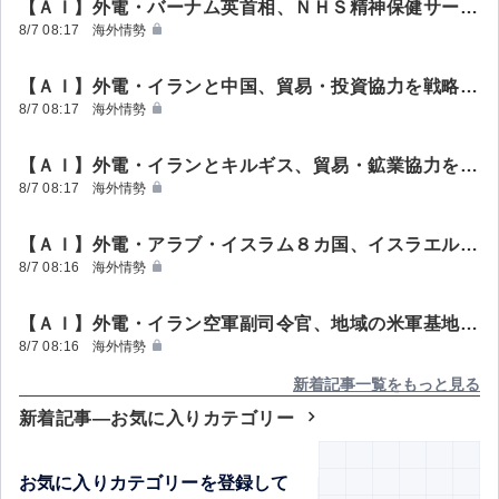
【ＡＩ】外電・バーナム英首相、ＮＨＳ精神保健サービスを大幅拡充 「より早く、自宅近くで支援」
海外情勢
8/7 08:17
【ＡＩ】外電・イランと中国、貿易・投資協力を戦略的関係へ 物流やバリューチェーン強化
海外情勢
8/7 08:17
【ＡＩ】外電・イランとキルギス、貿易・鉱業協力を強化 自国通貨決済も協議
海外情勢
8/7 08:17
【ＡＩ】外電・アラブ・イスラム８カ国、イスラエルのガザ攻撃を非難 安保理に対応要求
海外情勢
8/7 08:16
【ＡＩ】外電・イラン空軍副司令官、地域の米軍基地を「長年監視」 作戦シナリオ策定
海外情勢
8/7 08:16
新着記事一覧をもっと見る
新着記事―お気に入りカテゴリー
お気に入りカテゴリーを登録して