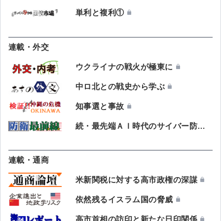
単利と複利①
連載・外交
ウクライナの戦火が極東に
中ロ北との戦史から学ぶ
知事選と事故
続・最先端ＡＩ時代のサイバー防御
連載・通商
米新関税に対する高市政権の深謀
依然残るイスラム国の脅威
高市首相の訪印と新たな日印関係