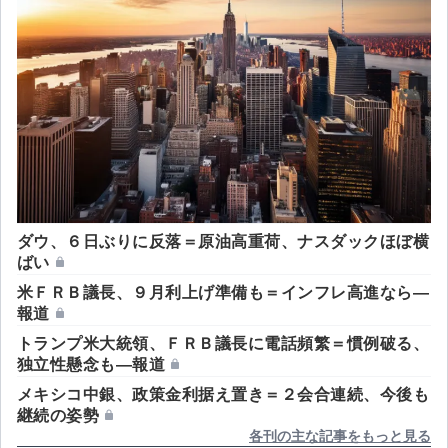
ル台に上昇…
ダウ、６日ぶりに反落＝原油高重荷、ナスダックほぼ横
ばい
米ＦＲＢ議長、９月利上げ準備も＝インフレ高進なら―
報道
トランプ米大統領、ＦＲＢ議長に電話頻繁＝慣例破る、
独立性懸念も―報道
メキシコ中銀、政策金利据え置き＝２会合連続、今後も
継続の姿勢
各刊の主な記事をもっと見る