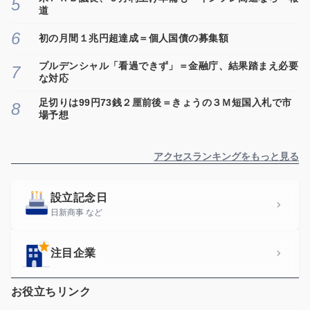
道
初の月間１兆円超達成＝個人国債の募集額
プルデンシャル「看過できず」＝金融庁、結果踏まえ必要
な対応
足切りは99円73銭２厘前後＝きょうの３Ｍ短国入札で市
場予想
アクセスランキングをもっと見る
設立記念日
日新商事 など
注目企業
お役立ちリンク