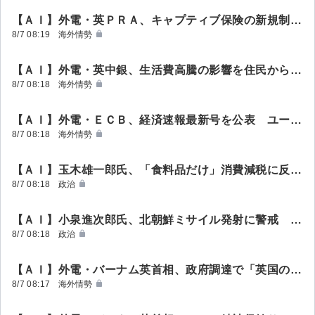
【ＡＩ】外電・英ＰＲＡ、キャプティブ保険の新規制巡り業界と協議へ
海外情勢
8/7 08:19
【ＡＩ】外電・英中銀、生活費高騰の影響を住民から聴取 政策判断に活用
海外情勢
8/7 08:18
【ＡＩ】外電・ＥＣＢ、経済速報最新号を公表 ユーロ圏の経済・金融情勢を分析
海外情勢
8/7 08:18
【ＡＩ】玉木雄一郎氏、「食料品だけ」消費減税に反対 農家負担増で「離農促進」の恐れ
政治
8/7 08:18
【ＡＩ】小泉進次郎氏、北朝鮮ミサイル発射に警戒 熊本地震対応中も「危機管理に万全」
政治
8/7 08:18
【ＡＩ】外電・バーナム英首相、政府調達で「英国の雇用・技能」重視 年９００億ポンド活用
海外情勢
8/7 08:17