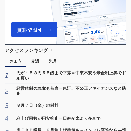
アクセスランキング
きょう
先週
先月
円が１５８円５５銭まで下落＝中東不安や米金利上昇でド
ル買い
経営体制の急変も審査＝東証、不公正ファイナンスなど防
止
８月７日（金）の材料
利上げ回数が円安抑止＝日銀が米より多めで
米ＦＲＢ議長、９月利上げ準備も＝インフレ高進なら―報