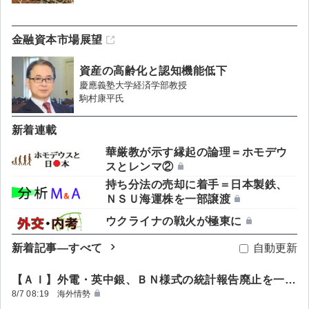
金融資本市場展望
資産の高齢化と認知機能低下
慶應義塾大学経済学部教授
駒村康平氏
新着連載
華厳教が示す縁起の論理＝ホモデウ
スとレンマ②
持ち分法の売却に着手＝日本製鉄、
ＮＳＵ海運株を一部譲渡
ウクライナの戦火が極東に
新着記事―すべて
自動更新
【ＡＩ】外電・英中銀、ＢＮ様式の統計報告廃止を一時停止 企業に提出継続求める
海外情勢
8/7 08:19