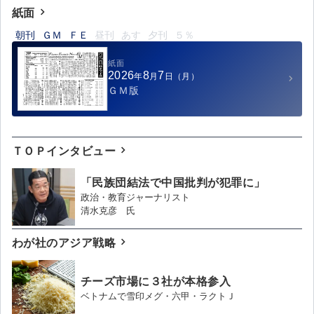
紙面
朝刊
ＧＭ
ＦＥ
昼刊
あす
夕刊
５％
紙面
2026
8
7
年
月
日
（月）
ＧＭ版
ＴＯＰインタビュー
「民族団結法で中国批判が犯罪に」
政治・教育ジャーナリスト
清水克彦 氏
わが社のアジア戦略
チーズ市場に３社が本格参入
ベトナムで雪印メグ・六甲・ラクトＪ