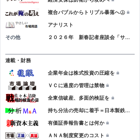
複合バブルからトリプル暴落へ㊤
アナリスト
その他
２０２６年 新春記者座談会「サナエノミクスで需要創出」
連載・財務
企業年金は株式投資の圧縮を
ＶＣに過度の管理は禁物
全東信破産、多面的検証を
持ち分法の売却に着手＝日本製鉄、ＮＳＵ海運株を一部譲渡
有価証券報告書とは何か
ＡＮＡ制度変更のコスト