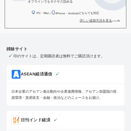
オフラインでもサクサク読める
／
どちらでも対応
PC・Mac
iPhone・Android
詳しい追加方法を見る
姉妹サイト
✓
印のサイトは、定期購読者は無料でご購読頂けます。
ASEAN経済通信
✓
日本企業のアセアン進出動向や企業連携情報、アセアン加盟国の投
資環境・貿易収支・金融・政治などのニュースをお届け。
日刊インド経済
✓