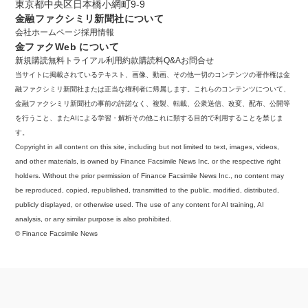
東京都中央区日本橋小網町9-9
金融ファクシミリ新聞社について
会社ホームページ
採用情報
金ファクWeb について
新規購読
無料トライアル
利用約款
購読料
Q&A
お問合せ
当サイトに掲載されているテキスト、画像、動画、その他一切のコンテンツの著作権は金
融ファクシミリ新聞社または正当な権利者に帰属します。これらのコンテンツについて、
金融ファクシミリ新聞社の事前の許諾なく、複製、転載、公衆送信、改変、配布、公開等
を行うこと、またAIによる学習・解析その他これに類する目的で利用することを禁じま
す。
Copyright in all content on this site, including but not limited to text, images, videos,
and other materials, is owned by Finance Facsimile News Inc. or the respective right
holders. Without the prior permission of Finance Facsimile News Inc., no content may
be reproduced, copied, republished, transmitted to the public, modified, distributed,
publicly displayed, or otherwise used. The use of any content for AI training, AI
analysis, or any similar purpose is also prohibited.
© Finance Facsimile News