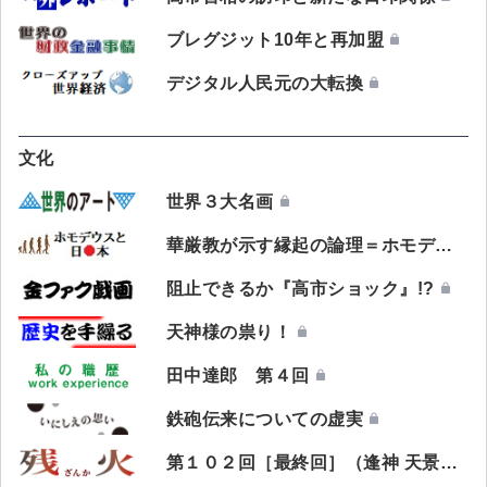
ブレグジット10年と再加盟
デジタル人民元の大転換
文化
世界３大名画
華厳教が示す縁起の論理＝ホモデウスとレンマ②
阻止できるか『高市ショック』!?
天神様の祟り！
田中達郎 第４回
鉄砲伝来についての虚実
第１０２回［最終回］（逢神 天景著）