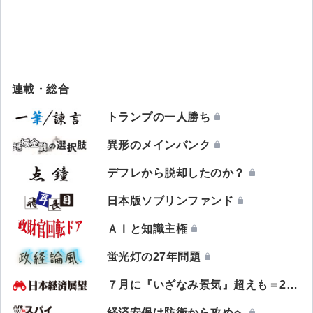
連載・総合
トランプの一人勝ち
異形のメインバンク
デフレから脱却したのか？
日本版ソブリンファンド
ＡＩと知識主権
蛍光灯の27年問題
７月に『いざなみ景気』超えも＝20年５月が谷の現在の景気拡張局面
経済安保は防衛から攻めへ