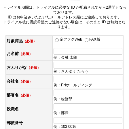
トライアル期間は、トライアルに必要な ID が配布されてから2週間となっ
ております。
ID はお申込みいただいたメールアドレス宛にご連絡しております。
トライアル後に購読希望のご連絡がない場合は、そのまま ID は無効とな
ります。
金ファクWeb
FAX版
対象商品
（必須）
お名前
（必須）
例：金融 太朗
おふりがな
（必須）
例：きんゆう たろう
会社名
（必須）
例：FNホールディング
部署名
（必須）
例：総務部
役職名
例：部長
郵便番号
例：103-0016